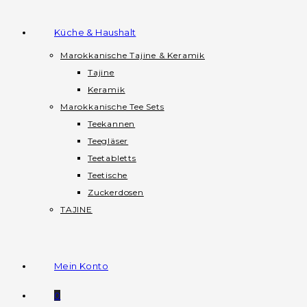
Küche & Haushalt
Marokkanische Tajine & Keramik
Tajine
Keramik
Marokkanische Tee Sets
Teekannen
Teegläser
Teetabletts
Teetische
Zuckerdosen
TAJINE
Mein Konto
0