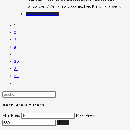
Handarbeit / Antik marokkanisches Kunsthandwerk
In den Warenkorb
1
2
3
4
…
20
21
22
Nach Preis filtern
Min. Preis
Max. Preis
Filter